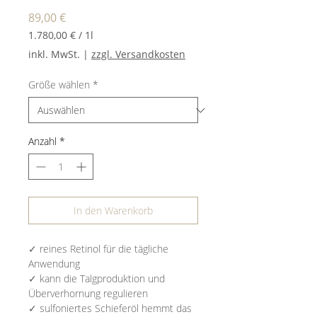
Preis
89,00 €
1.780,00 €
/
1l
1.780,00 €
inkl. MwSt.
|
zzgl. Versandkosten
pro
1
Größe wählen
*
Liter
Anzahl
*
In den Warenkorb
✓
reines Retinol für die tägliche
Anwendung
✓
kann die Talgproduktion und
Überverhornung regulieren
✓
sulfoniertes Schieferöl hemmt das